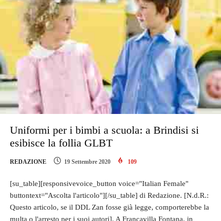
Uniformi per i bimbi a scuola: a Brindisi si
esibisce la follia GLBT
REDAZIONE
19 Settembre 2020
109
[su_table][responsivevoice_button voice="Italian Female"
buttontext="Ascolta l'articolo"][/su_table] di Redazione. [N.d.R.:
Questo articolo, se il DDL Zan fosse già legge, comporterebbe la
multa o l'arresto per i suoi autori]. A Francavilla Fontana, in