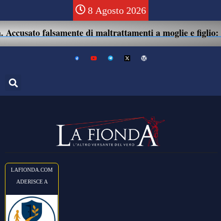
8 Agosto 2026
cusato falsamente di maltrattamenti a moglie e figlio: 41e
LAFIONDA.COM
ADERISCE A