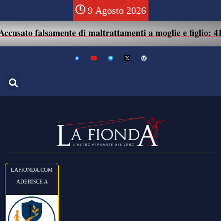
9 Agosto 2026
to falsamente di maltrattamenti a moglie e figlio: 41enne 
LAFIONDA.COM
ADERISCE A