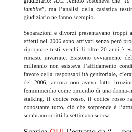
giudiziario: A.C. Jemolo sosteneva che “
la
lambire
”, ma l’analisi della casistica tes
giudiziario ne fanno scempio.
Separazioni e divorzi presentavano troppi a
effetti nel 2006 sono arrivati senza però pro
riproporre testi vecchi di oltre 20 anni è 
rimaste invariate. Esistono ovviamente dell
millennio non esisteva l’affidamento condi
favore della responsabilità genitoriale, c’era
del 2006, ancora non aveva fatto irruzion
femminicidio come omicidio di una donna-in-
stalking, il codice rosso, il codice rosso ra
nonostante tutto, ciò che sorprende è l’attu
sembrano scritti la settimana scorsa.
Scarica
QUI
l’estratto da “… pe