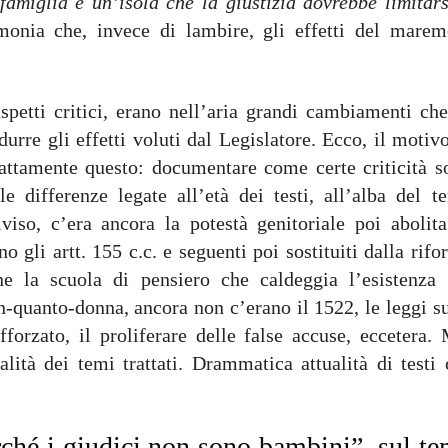
 famiglia è un’isola che la giustizia dovrebbe limitars
timonia che, invece di lambire, gli effetti del marem
spetti critici, erano nell’aria grandi cambiamenti che
durre gli effetti voluti dal Legislatore. Ecco, il motiv
esattamente questo: documentare come certe criticità s
e differenze legate all’età dei testi, all’alba del te
viso, c’era ancora la potestà genitoriale poi abolita
no gli artt. 155 c.c. e seguenti poi sostituiti dalla rif
e la scuola di pensiero che caldeggia l’esistenza 
quanto-donna, ancora non c’erano il 1522, le leggi su
fforzato, il proliferare delle false accuse, eccetera.
alità dei temi trattati. Drammatica attualità di testi 
rché i giudici non sono bambini”, sul t