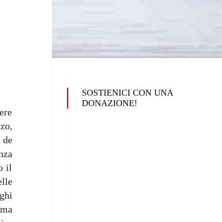
SOSTIENICI CON UNA
DONAZIONE!
ere
zo,
e de
nza
o il
lle
ghi
tema