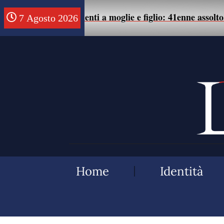
di maltrattamenti a moglie e figlio: 41enne assolto.
7 Agosto 2026
Home
Identità