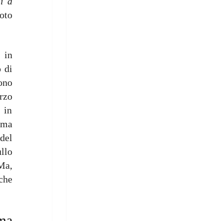
i a
oto
 in
o di
ono
rzo
 in
orma
del
llo
 Ma,
che
ema