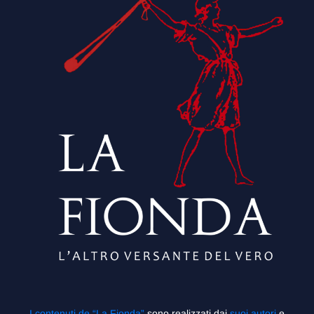
I contenuti de “La Fionda”
sono realizzati dai
suoi autori
e