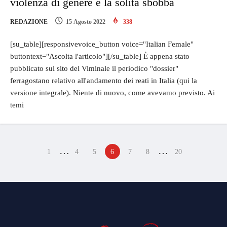
violenza di genere è la solita sbobba
REDAZIONE
15 Agosto 2022
338
[su_table][responsivevoice_button voice="Italian Female"
buttontext="Ascolta l'articolo"][/su_table] È appena stato
pubblicato sul sito del Viminale il periodico "dossier"
ferragostano relativo all'andamento dei reati in Italia (qui la
versione integrale). Niente di nuovo, come avevamo previsto. Ai
temi
…
…
1
4
5
6
7
8
20