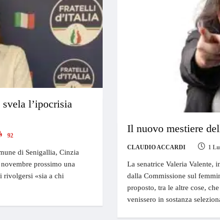
 svela l’ipocrisia
Il nuovo mestiere del
92
CLAUDIO ACCARDI
1 Lu
mune di Senigallia, Cinzia
 19 novembre prossimo una
La senatrice Valeria Valente, i
rivolgersi «sia a chi
dalla Commissione sul femmini
proposto, tra le altre cose, ch
venissero in sostanza selezion