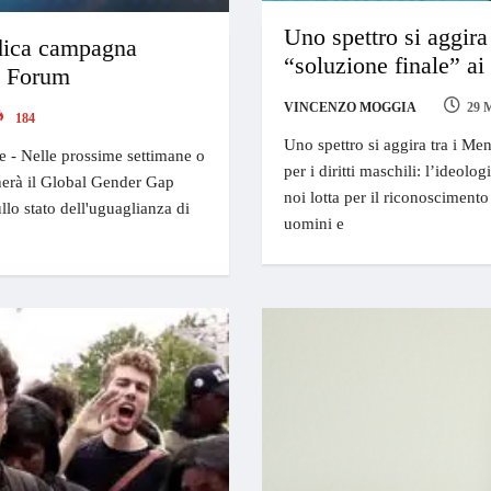
Uno spettro si aggir
dica campagna
“soluzione finale” ai
c Forum
VINCENZO MOGGIA
29 
184
Uno spettro si aggira tra i Men
e - Nelle prossime settimane o
per i diritti maschili: l’ideol
erà il Global Gender Gap
noi lotta per il riconoscimento
lo stato dell'uguaglianza di
uomini e