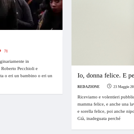
71
iginariamente in
a Roberto Pecchioli e
Io, donna felice. E p
ta o eri un bambino o eri un
REDAZIONE
23 Maggio 20
Riceviamo e volentieri pubbli
mamma felice, e anche una lavo
e sorella felice, poi anche nip
Già, inadeguata perché