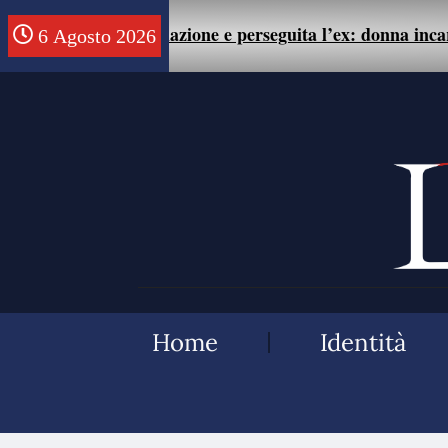
della relazione e perseguita l’ex: donna incarcerata
.
6 Agosto 2026
Home
Identità