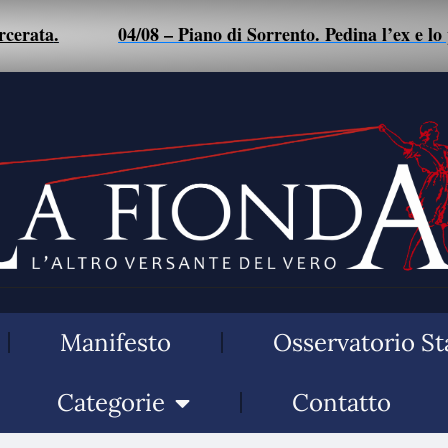
04/08 – Piano di Sorrento. Pedina l’ex e lo picchia: donn
Manifesto
Osservatorio St
Categorie
Contatto