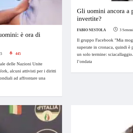
Gli uomini ancora a 
invertite?
FABIO NESTOLA
3 Settem
 uomini: è ora di
Il gruppo Facebook "Mia mogli
superate in cronaca, quindi è 
25
445
un solo termine: sciacallaggio.
l’ondata
ale delle Nazioni Unite
 alcuni attivisti per i diritti
ondiali ad affrontare una