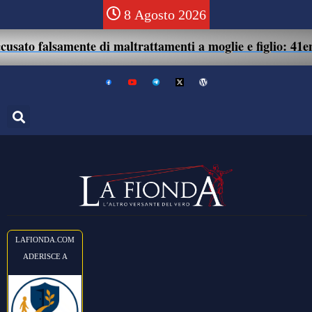
8 Agosto 2026
lsamente di maltrattamenti a moglie e figlio: 41enne assolt
LAFIONDA.COM
ADERISCE A