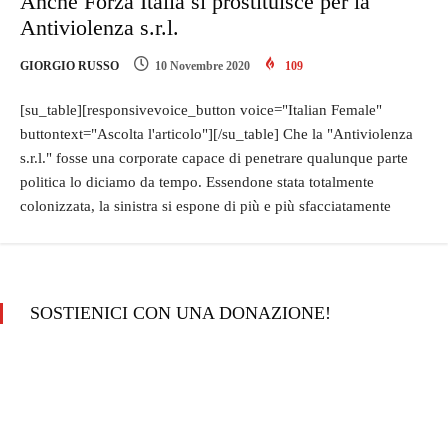
Anche Forza Italia si prostituisce per la
Antiviolenza s.r.l.
GIORGIO RUSSO
10 Novembre 2020
109
[su_table][responsivevoice_button voice="Italian Female"
buttontext="Ascolta l'articolo"][/su_table] Che la "Antiviolenza
s.r.l." fosse una corporate capace di penetrare qualunque parte
politica lo diciamo da tempo. Essendone stata totalmente
colonizzata, la sinistra si espone di più e più sfacciatamente
SOSTIENICI CON UNA DONAZIONE!