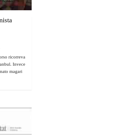
nista
"
orso ricorreva
tanbul. Invece
gnato magari