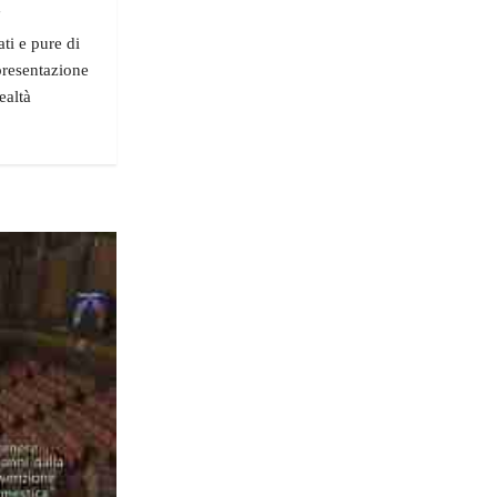
"
ati e pure di
presentazione
ealtà