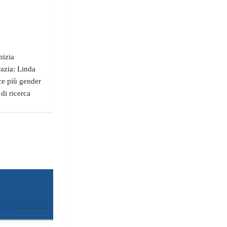
"
nizia
razia: Linda
ce più gender
 di ricerca