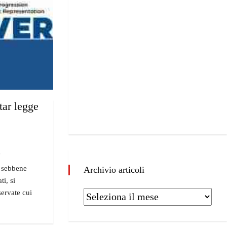
tar legge
"
, sebbene
Archivio articoli
ti, si
servate cui