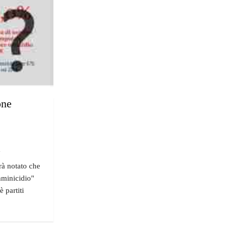
one
"
rà notato che
mminicidio"
 partiti