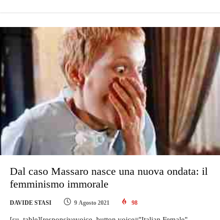
Dal caso Massaro nasce una nuova ondata: il
femminismo immorale
DAVIDE STASI
9 Agosto 2021
98
[su_table][responsivevoice_button voice="Italian Female"