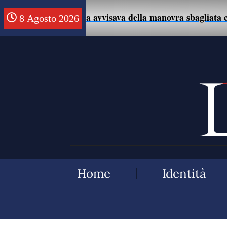
mo che la avvisava della manovra sbagliata con l’auto.
8 Agosto 2026
Home
Identità