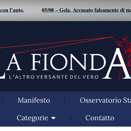
’auto.
05/08 – Gela. Accusato falsamente di maltrat
Manifesto
Osservatorio St
Categorie
Contatto