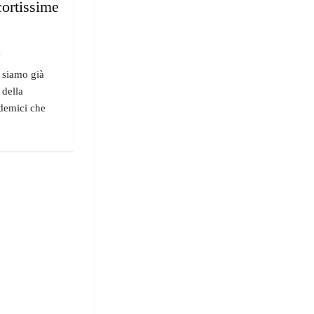
ortissime
"
i siamo già
 della
ademici che