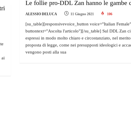
Le follie pro-DDL Zan hanno le gambe c
tri
ALESSIO DELUCA
11 Giugno 2021
106
[su_table][responsivevoice_button voice="Italian Female
buttontext="Ascolta l'articolo"][/su_table] Sul DDL Zan c
espressi in modo molto chiaro e circostanziato, nel merito
te
proposta di legge, come nei presupposti ideologici e acc
vengono posti alla sua
 ai