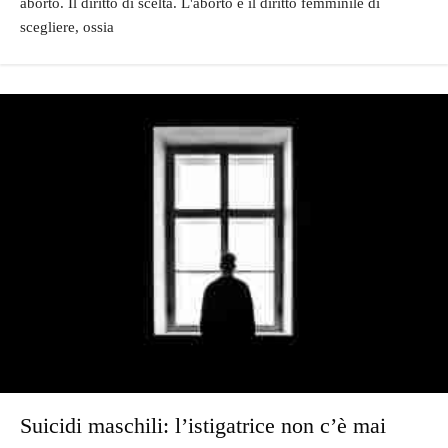
aborto. Il diritto di scelta. L'aborto è il diritto femminile di
scegliere, ossia
Suicidi maschili: l’istigatrice non c’è mai