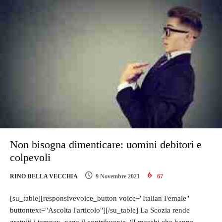
Non bisogna dimenticare: uomini debitori e
colpevoli
RINO DELLA VECCHIA
9 Novembre 2021
67
[su_table][responsivevoice_button voice="Italian Female"
buttontext="Ascolta l'articolo"][/su_table] La Scozia rende
gratuiti i tampax, paga il contribuente. “I maschi che hanno