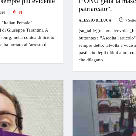
 sempre più evidente
L’ONU getta la masch
patriarcato”.
2020
81
ALESSIO DELUCA
7 Sett
="Italian Female"
] di Giuseppe Tarantini. A
[su_table][responsivevoice_bu
burg, nella contea di Scioto
buttontext="Ascolta l'articolo"
 ha portato all’arresto di
sempre detto, talvolta a voce al
pasticcio degli ultimi anni, con
che dilagano