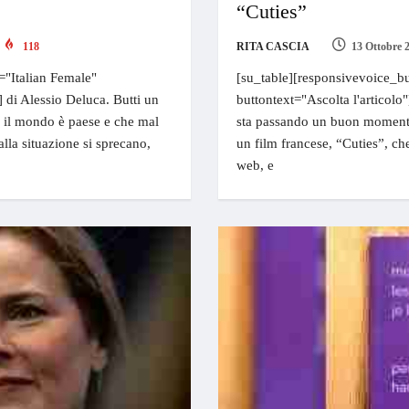
“Cuties”
118
RITA CASCIA
13 Ottobre 
="Italian Female"
[su_table][responsivevoice_bu
] di Alessio Deluca. Butti un
buttontext="Ascolta l'articolo"
o il mondo è paese e che mal
sta passando un buon momento
lla situazione si sprecano,
un film francese, “Cuties”, ch
web, e