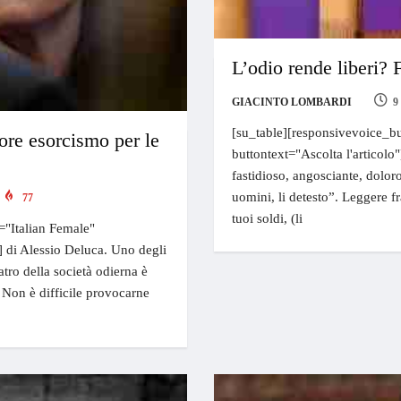
L’odio rende liberi? 
GIACINTO LOMBARDI
9
[su_table][responsivevoice_bu
ore esorcismo per le
buttontext="Ascolta l'articolo
fastidioso, angosciante, doloro
uomini, li detesto”. Leggere 
77
tuoi soldi, (li
="Italian Female"
e] di Alessio Deluca. Uno degli
eatro della società odierna è
. Non è difficile provocarne