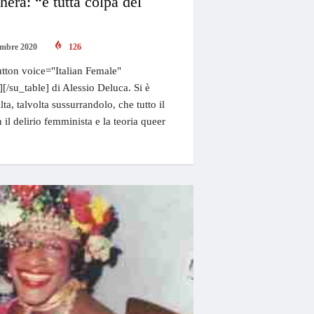
era: “è tutta colpa del
embre 2020
126
tton voice="Italian Female"
][/su_table] di Alessio Deluca. Si è
ta, talvolta sussurrandolo, che tutto il
 il delirio femminista e la teoria queer