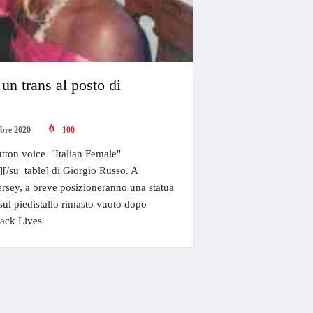
 un trans al posto di
bre 2020
100
tton voice="Italian Female"
"][/su_table] di Giorgio Russo. A
ersey, a breve posizioneranno una statua
sul piedistallo rimasto vuoto dopo
lack Lives