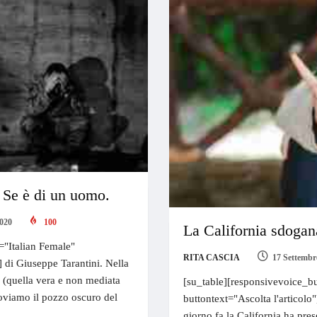
 Se è di un uomo.
2020
100
La California sdogana
="Italian Female"
RITA CASCIA
17 Settembr
] di Giuseppe Tarantini. Nella
e (quella vera e non mediata
[su_table][responsivevoice_bu
troviamo il pozzo oscuro del
buttontext="Ascolta l'articolo
giorno fa la California ha pre