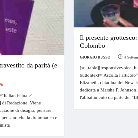
Il presente grottesco:
Colombo
GIORGIO RUSSO
4 Settem
ravestito da parità (e
[su_table][responsivevoice_bu
buttontext="Ascolta l'articolo
Elizabeth, cittadina del New J
78
dedicata a Marsha P. Johnson 
="Italian Female"
l'abbattimento da parte dei "B
e] di Redazione. Viene
tuazione di disagio, pensare
ti pensano che la drammatica e
nista