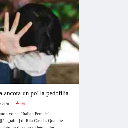
 ancora un po’ la pedofilia
e 2020
69
tton voice="Italian Female"
"][/su_table] di Rita Cascia. Qualche
sentato un disegno di legge che