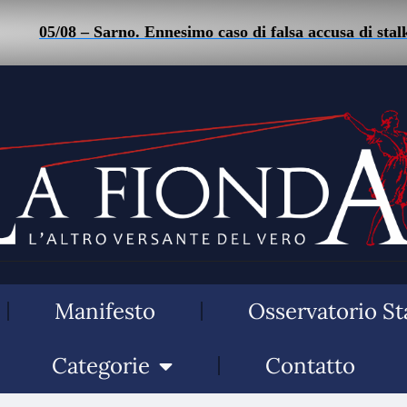
– Sarno. Ennesimo caso di falsa accusa di stalking: uomo a
Manifesto
Osservatorio St
Categorie
Contatto