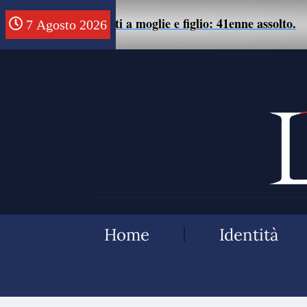
rattamenti a moglie e figlio: 41enne assolto.
7 Agosto 2026
05/08 
Home
Identità