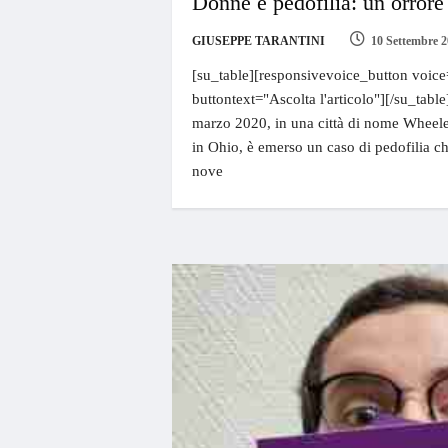
Donne e pedofilia: un orrore
GIUSEPPE TARANTINI
10 Settembre 
[su_table][responsivevoice_button voice
buttontext="Ascolta l'articolo"][/su_table
marzo 2020, in una città di nome Wheeles
in Ohio, è emerso un caso di pedofilia che
nove