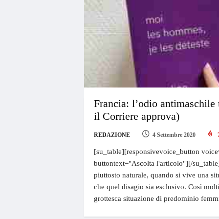
Francia: l’odio antimaschile t
il Corriere approva)
REDAZIONE
4 Settembre 2020
[su_table][responsivevoice_button voice
buttontext="Ascolta l'articolo"][/su_tabl
piuttosto naturale, quando si vive una si
che quel disagio sia esclusivo. Così mol
grottesca situazione di predominio femmi