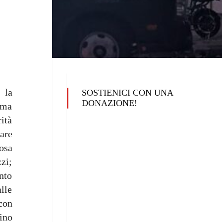
 la
SOSTIENICI CON UNA
DONAZIONE!
iama
ità
are
osa
zi;
ento
lle
 con
rino