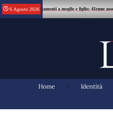
maltrattamenti a moglie e figlio: 41enne assolto.
6 Agosto 2026
05
Home
Identità