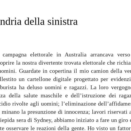
ndria della sinistra
campagna elettorale in Australia arrancava verso
oprire la nostra divertente trovata elettorale che rich
i uomini. Guardate in copertina il mio camion della ver
lestito un cartellone digitale progettato per evidenzi
 laburista ha deluso uomini e ragazzi. La loro vergogn
nza della salute maschile e dell’istruzione dei ragaz
cidio rivolte agli uomini; l’eliminazione dell’affidam
minano la presunzione di innocenza; lavori riservati a
tiepida sera di Sydney, abbiamo iniziato a fare un giro
nte osservare le reazioni della gente. Ho visto un fatto