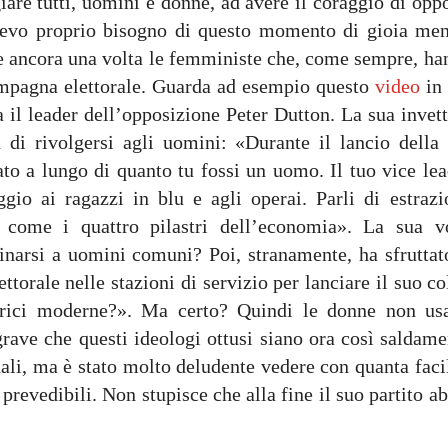
are tutti, uomini e donne, ad avere il coraggio di opp
vevo proprio bisogno di questo momento di gioia men
re ancora una volta le femministe che, come sempre, ha
campagna elettorale. Guarda ad esempio questo
video
in 
a il leader dell’opposizione Peter Dutton. La sua invet
n di rivolgersi agli uomini: «Durante il lancio della 
ato a lungo di quanto tu fossi un uomo. Il tuo vice lea
gio ai ragazzi in blu e agli operai. Parli di estrazi
ia come i quattro pilastri dell’economia». La sua v
narsi a uomini comuni? Poi, stranamente, ha sfruttato
torale nelle stazioni di servizio per lanciare il suo c
atrici moderne?». Ma certo? Quindi le donne non us
rave che questi ideologi ottusi siano ora così saldame
ali, ma è stato molto deludente vedere con quanta facil
 prevedibili. Non stupisce che alla fine il suo partito a