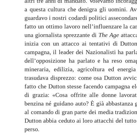
altri tre anni di mandato. Volevamo incoraggi
a questa cultura che denigra gli uomini. A
guardavo i nostri codardi politici asseconda
fatto un ottimo lavoro nell’influenzare la 
una giornalista sprezzante di
The Age
attacc
inizia con un attacco ai tentativi di Dutto
campagna, il leader dei Nazionalisti ha parl
dell’opposizione ha parlato e ha reso omag
mineraria, edilizia, agricoltura ed energ
trasudava disprezzo: come osa Dutton avvici
fatto che Dutton stesse facendo campagna elet
di grazia: «Cosa offrite alle donne lavor
benzina né guidano auto? È già abbastanza g
al comando di gran parte dei media tradizion
Dutton abbia ceduto ai loro attacchi del tutto
perso.