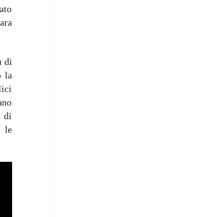
ato
ara
m
di
 la
ici
ano
 di
 le