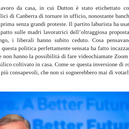
lavoro da casa, in cui Dutton è stato etichettato c
ici di Canberra di tornare in ufficio, nonostante banc
prima senza grandi proteste. Il partito laburista ha usa
patto sulle madri lavoratrici dell’oltraggiosa proposta
ngo, i liberali hanno subito ceduto. Cosa pensavan
 questa politica perfettamente sensata ha fatto incazza
 che non hanno la possibilità di fare videochiamate Zoom
silico coltivato in casa. Come se questa inversione di r
i più consapevoli, che non si sognerebbero mai di votarl