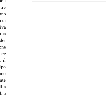
orsi
tre
nno
cui
tiva
tua
der
one
oce
 il
olpo
ano
nte
ità
bbia