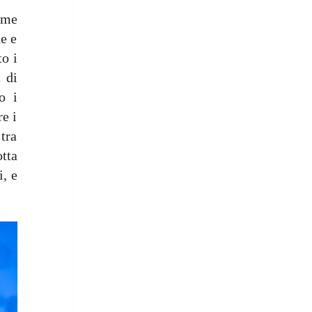
ome
he e
to i
 di
o i
re i
 tra
otta
i, e