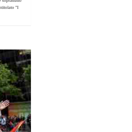
e soprattutto
itolato "I