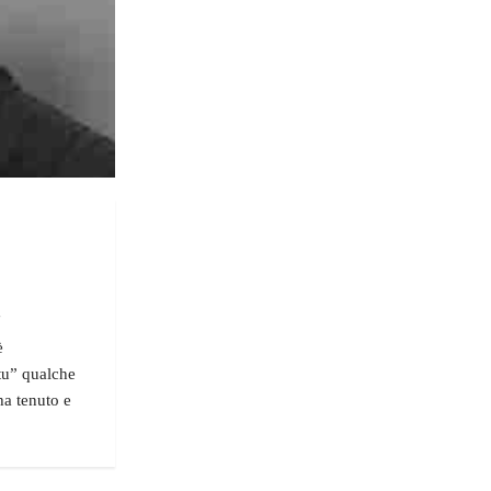
"
è
 tu” qualche
ha tenuto e