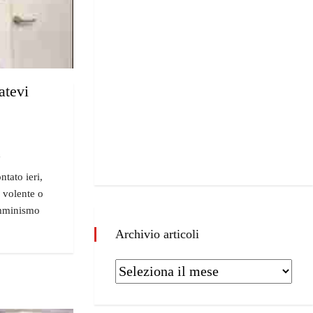
atevi
"
ntato ieri,
, volente o
emminismo
Archivio articoli