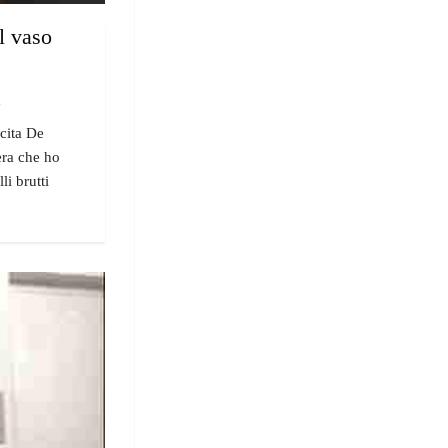
al vaso
"
ncita De
era che ho
i brutti