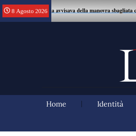
o che la avvisava della manovra sbagliata con l’auto.
8 Agosto 2026
Home
Identità