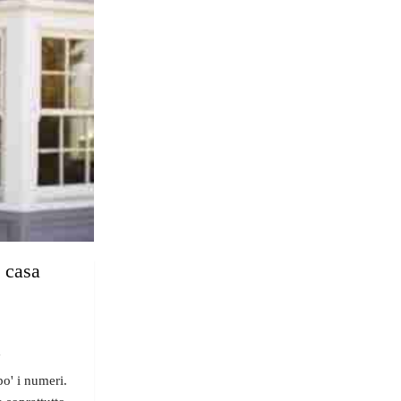
a casa
"
po' i numeri.