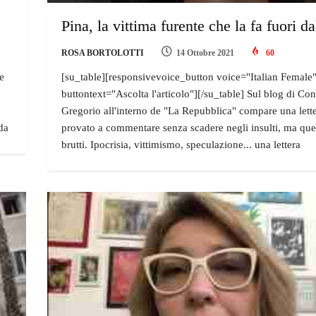
Pina, la vittima furente che la fa fuori d
ROSA BORTOLOTTI
14 Ottobre 2021
60
e
[su_table][responsivevoice_button voice="Italian Female
buttontext="Ascolta l'articolo"][/su_table] Sul blog di Co
Gregorio all'interno de "La Repubblica" compare una lett
da
provato a commentare senza scadere negli insulti, ma quell
brutti. Ipocrisia, vittimismo, speculazione... una lettera