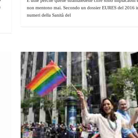
È utile perché quelle stramaledette cifre sono implacabili 
a
non mentono mai. Secondo un dossier EURES del 2016 int
numeri della Sanità del