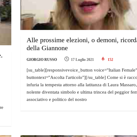
Alle prossime elezioni, o demoni, ricord
della Giannone
e.
GIORGIO RUSSO
17 Luglio 2021
152
[su_table][responsivevoice_button voice="Italian Female
buttontext="Ascolta l'articolo"][/su_table] Come si è racco
infuria la tempesta attorno alla latitanza di Laura Massaro
nolente diventata simbolo e ultima trincea del peggior f
associativo e politico del nostro
re