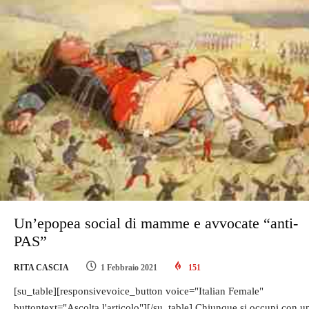
Un’epopea social di mamme e avvocate “anti-
PAS”
RITA CASCIA
1 Febbraio 2021
151
[su_table][responsivevoice_button voice="Italian Female"
buttontext="Ascolta l'articolo"][/su_table] Chiunque si occupi con u