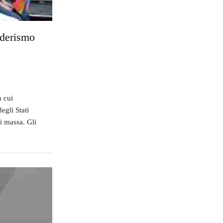
nderismo
"
n cui
egli Stati
i massa. Gli