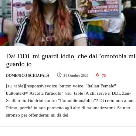
Dai DDL mi guardi iddio, che dall’omofobia mi
guardo io
DOMENICO SCHIAFALÀ
21 Ottobre 2020
76
[su_table][responsivevoice_button voice="Italian Female"
buttontext="Ascolta l'articolo"][/su_table] A chi serve il DDL Zan-
Scalfarotto-Boldrini contro “l’omobitransfobia”? Di certo non a me.
Primo, perché io non permetto agli altri di traumatizzarmi. Se uno
stronzo per offendermi mi dà del