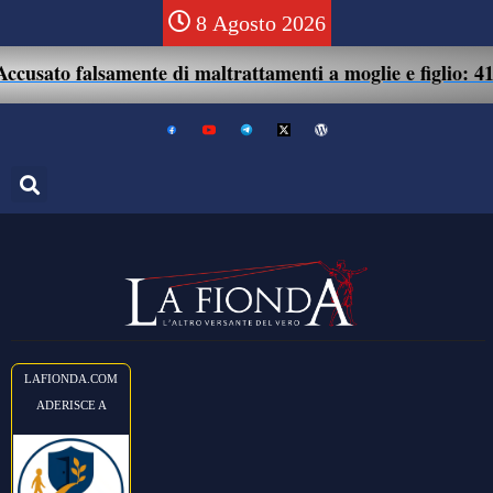
8 Agosto 2026
o falsamente di maltrattamenti a moglie e figlio: 41enne as
LAFIONDA.COM
ADERISCE A