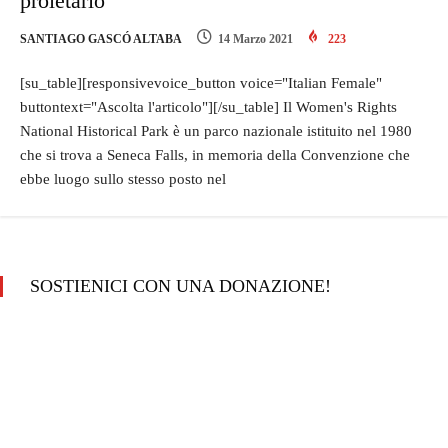
proletario
SANTIAGO GASCÓ ALTABA
14 Marzo 2021
223
[su_table][responsivevoice_button voice="Italian Female"
buttontext="Ascolta l'articolo"][/su_table] Il Women's Rights
National Historical Park è un parco nazionale istituito nel 1980
che si trova a Seneca Falls, in memoria della Convenzione che
ebbe luogo sullo stesso posto nel
SOSTIENICI CON UNA DONAZIONE!