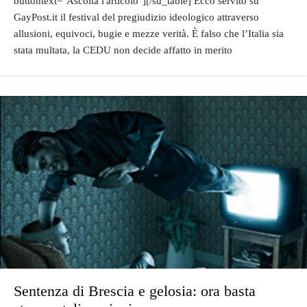
buttontext="Ascolta l'articolo"][/su_table] Ecco servito su
GayPost.it il festival del pregiudizio ideologico attraverso
allusioni, equivoci, bugie e mezze verità. È falso che l’Italia sia
stata multata, la CEDU non decide affatto in merito
Sentenza di Brescia e gelosia: ora basta