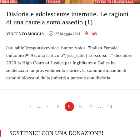
Disforia e adolescenze interrotte. Le ragioni
di una cautela sotto assedio (1)
VINCENZO MOGGIA
27 Maggio 2021
165
[su_table][responsivevoice_button voice="Italian Female"
buttontext="Ascolta l'articolo"][/su_table] Lo scorso 1° dicembre
2020 la High Court of Justice per Inghilterra e Galles ha
sentenziato un provvedimento storico: la somministrazione di
ormoni bloccanti della pubertà a persone con disforia
…
…
1
7
8
9
10
11
14
SOSTIENICI CON UNA DONAZIONE!