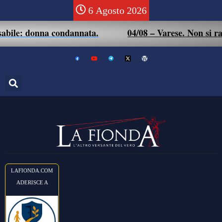
6 Agosto 2026
onna condannata.
04/08 – Varese. Non si rassegna all
LAFIONDA.COM
ADERISCE A