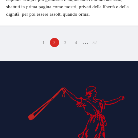
sbattuti in prima pagina come mostri, privati della libertà e della
dignità, per poi essere assolti quando ormai
…
1
2
3
4
52