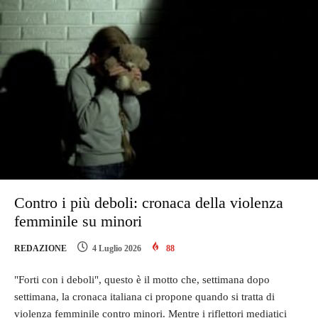
Contro i più deboli: cronaca della violenza
femminile su minori
REDAZIONE
4 Luglio 2026
88
"Forti con i deboli", questo è il motto che, settimana dopo
settimana, la cronaca italiana ci propone quando si tratta di
violenza femminile contro minori. Mentre i riflettori mediatici