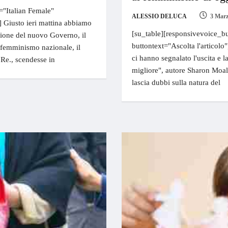
="Italian Female"
ALESSIO DELUCA
3 Marz
e] Giusto ieri mattina abbiamo
[su_table][responsivevoice_bu
azione del nuovo Governo, il
buttontext="Ascolta l'articolo"]
l femminismo nazionale, il
ci hanno segnalato l'uscita e 
.Re., scendesse in
migliore", autore Sharon Moal
lascia dubbi sulla natura del