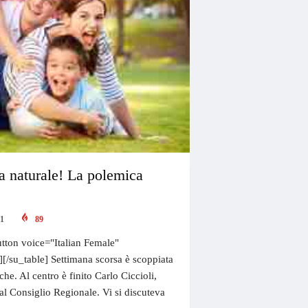
ia naturale! La polemica
21
89
tton voice="Italian Female"
"][/su_table] Settimana scorsa è scoppiata
he. Al centro è finito Carlo Ciccioli,
 al Consiglio Regionale. Vi si discuteva