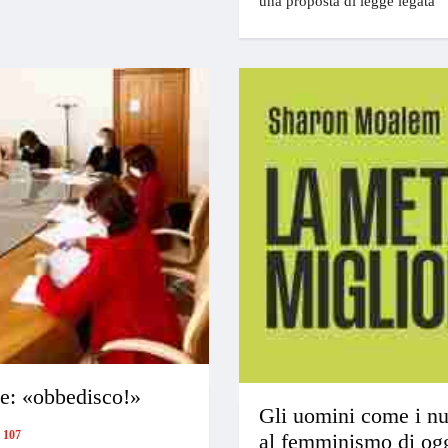
una proposta di legge legata
de: «obbedisco!»
Gli uomini come i n
107
al femminismo di og