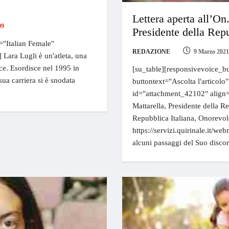
Lettera aperta all’On
09
Presidente della Rep
="Italian Female"
REDAZIONE
9 Marzo 2021
] Lara Lugli è un'atleta, una
ice. Esordisce nel 1995 in
[su_table][responsivevoice_bu
ua carriera si è snodata
buttontext="Ascolta l'articolo"
id="attachment_42102" align=
Mattarella, Presidente della R
Repubblica Italiana, Onorevole
https://servizi.quirinale.it/we
alcuni passaggi del Suo disco