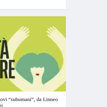
uovi “subumani”, da Linneo
gi