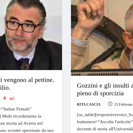
 vengono al pettine.
Gozzini e gli insulti
ilio.
pieno di sporcizia
167
RITA CASCIA
23 Febbraio
="Italian Female"
[su_table][responsivevoice_bu
] Molti ricorderanno la
buttontext="Ascolta l'articolo
nne morta ad Acerra nel
docente di storia all'Univers
 uno scooter speronato da suo