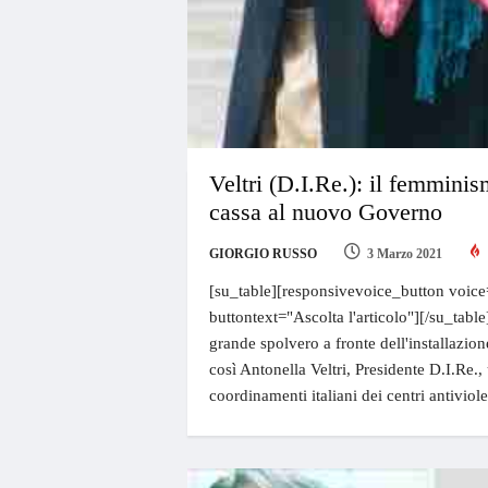
Veltri (D.I.Re.): il femminis
cassa al nuovo Governo
GIORGIO RUSSO
3 Marzo 2021
[su_table][responsivevoice_button voice
buttontext="Ascolta l'articolo"][/su_tabl
grande spolvero a fronte dell'installazi
così Antonella Veltri, Presidente D.I.Re.,
coordinamenti italiani dei centri antivio