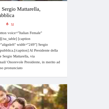
. Sergio Mattarella,
ubblica
52
tton voice="Italian Female"
][/su_table] [caption
"alignleft" width="249"] Sergio
epubblica.[/caption] Al Presidente della
 Sergio Mattarella, via
bmail/ Onorevole Presidente, in merito ad
rso pronunciato