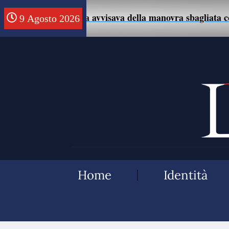
 che la avvisava della manovra sbagliata con l’auto.
9 Agosto 2026
Home
Identità