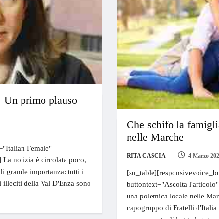
i. Un primo plauso
Che schifo la famigl
nelle Marche
="Italian Female"
RITA CASCIA
4 Marzo 20
] La notizia è circolata poco,
i grande importanza: tutti i
[su_table][responsivevoice_bu
i illeciti della Val D'Enza sono
buttontext="Ascolta l'articolo
una polemica locale nelle Marc
capogruppo di Fratelli d'Italia