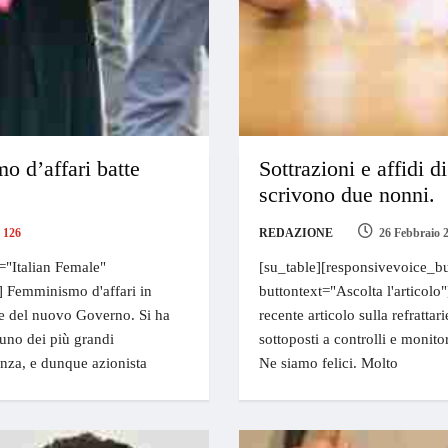
mo d’affari batte
Sottrazioni e affidi 
scrivono due nonni.
126
REDAZIONE
26 Febbraio 
="Italian Female"
[su_table][responsivevoice_bu
e] Femminismo d'affari in
buttontext="Ascolta l'articolo"
one del nuovo Governo. Si ha
recente articolo sulla refrattar
 uno dei più grandi
sottoposti a controlli e monito
lenza, e dunque azionista
Ne siamo felici. Molto