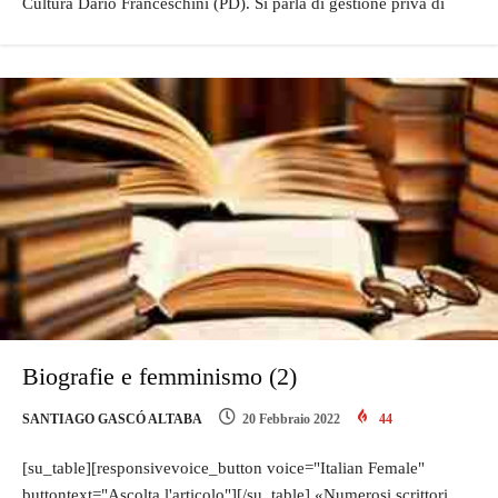
Cultura Dario Franceschini (PD). Si parla di gestione priva di
Biografie e femminismo (2)
SANTIAGO GASCÓ ALTABA
20 Febbraio 2022
44
[su_table][responsivevoice_button voice="Italian Female"
buttontext="Ascolta l'articolo"][/su_table] «Numerosi scrittori,