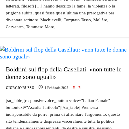
letterati, filosofi […] hanno descritto la fame, la violenza o la
prigione subita, quasi fosse quest’ultima una prerogativa per
diventare scrittore. Machiavelli, Torquato Tasso, Molière,
Cervantes, Tommaso Moro,
Boldrini sul flop della Casellati: «non tutte le
donne sono uguali»
GIORGIO RUSSO
1 Febbraio 2022
71
[su_table][responsivevoice_button voice="Italian Female"
buttontext="Ascolta l'articolo"][/su_table] Premessa
indispensabile da porre, prima di affrontare l'argomento: questo
sito tendenzialmente disprezza visceralmente tutta la politica
italiana e i suoi rappresentanti, da destra a sinistra, nessuno