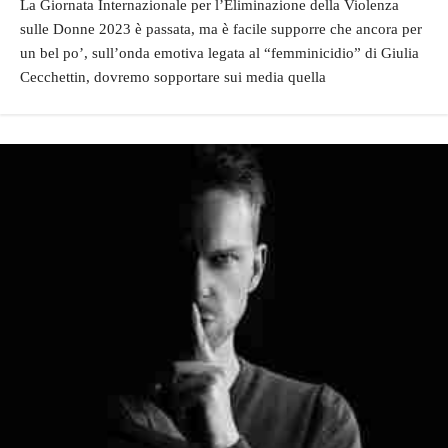
La Giornata Internazionale per l’Eliminazione della Violenza
sulle Donne 2023 è passata, ma è facile supporre che ancora per
un bel po’, sull’onda emotiva legata al “femminicidio” di Giulia
Cecchettin, dovremo sopportare sui media quella