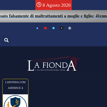
8 Agosto 2026
amente di maltrattamenti a moglie e figlio: 41enne assolto
LAFIONDA.COM
ADERISCE A