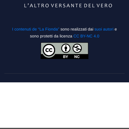
I contenuti de “La Fionda”
sono realizzati dai
suoi autori
e
sono protetti da licenza
CC BY-NC 4.0