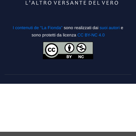
I contenuti de “La Fionda”
sono realizzati dai
suoi autori
e
sono protetti da licenza
CC BY-NC 4.0