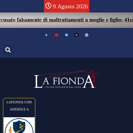
9 Agosto 2026
 falsamente di maltrattamenti a moglie e figlio: 41enne as
LAFIONDA.COM
ADERISCE A