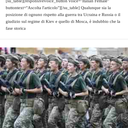
[su_table][responsivevoice_button voice="Italian Female"
buttontext="Ascolta l'articolo"][/su_table] Qualunque sia la
posizione di ognuno rispetto alla guerra tra Ucraina e Russia o il
giudizio sul regime di Kiev e quello di Mosca, è indubbio che la
fase storica