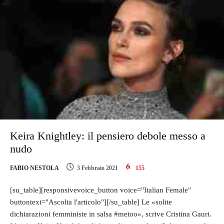
Keira Knightley: il pensiero debole messo a
nudo
FABIO NESTOLA
3 Febbraio 2021
155
[su_table][responsivevoice_button voice="Italian Female"
buttontext="Ascolta l'articolo"][/su_table] Le «solite
dichiarazioni femministe in salsa #metoo», scrive Cristina Gauri.