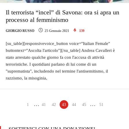
Il terrorista “incel” di Savona: ora si apra un
processo al femminismo
GIORGIO RUSSO
25 Gennaio 2021
139
[su_table][responsivevoice_button voice="Italian Female"
buttontext="Ascolta l'articolo"][/su_table] Andrea Cavalleri è
stato arrestato qualche giorno fa con l'accusa di attività
terroristiche. I quotidiani parlano di lui come di un
"suprematista", includendo nel termine l'antisemitismo, il
razzismo, la misoginia,
…
…
1
41
42
43
44
45
51
SOSTIENICI CON UNA DONAZIONE!