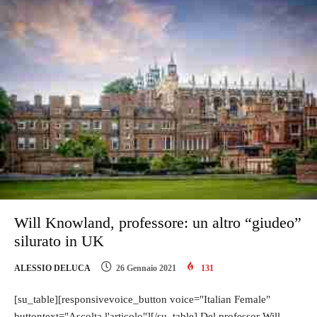
Will Knowland, professore: un altro “giudeo”
silurato in UK
ALESSIO DELUCA
26 Gennaio 2021
131
[su_table][responsivevoice_button voice="Italian Female"
buttontext="Ascolta l'articolo"][/su_table] Del professor Will