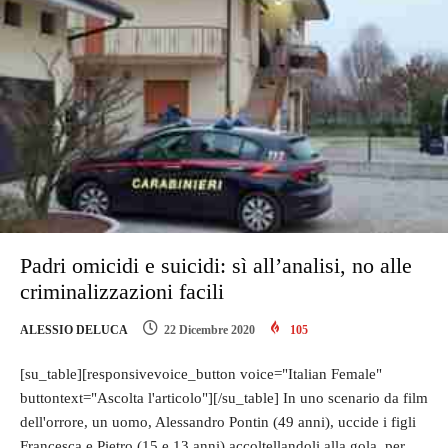
Padri omicidi e suicidi: sì all’analisi, no alle
criminalizzazioni facili
ALESSIO DELUCA
22 Dicembre 2020
105
[su_table][responsivevoice_button voice="Italian Female"
buttontext="Ascolta l'articolo"][/su_table] In uno scenario da film
dell'orrore, un uomo, Alessandro Pontin (49 anni), uccide i figli
Francesca e Pietro (15 e 13 anni) accoltellandoli alla gola, per