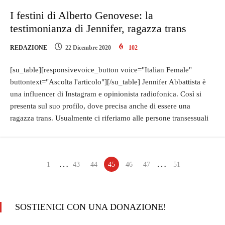
I festini di Alberto Genovese: la
testimonianza di Jennifer, ragazza trans
REDAZIONE
22 Dicembre 2020
102
[su_table][responsivevoice_button voice="Italian Female"
buttontext="Ascolta l'articolo"][/su_table] Jennifer Abbattista è
una influencer di Instagram e opinionista radiofonica. Così si
presenta sul suo profilo, dove precisa anche di essere una
ragazza trans. Usualmente ci riferiamo alle persone transessuali
…
…
1
43
44
45
46
47
51
SOSTIENICI CON UNA DONAZIONE!