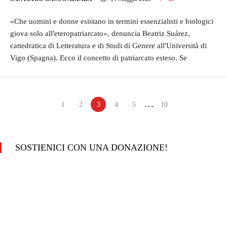
«Che uomini e donne esistano in termini essenzialisti e biologici
giova solo all'eteropatriarcato», denuncia Beatriz Suárez,
cattedratica di Letteratura e di Studi di Genere all'Università di
Vigo (Spagna). Ecco il concetto di patriarcato esteso. Se
…
1
2
3
4
5
10
SOSTIENICI CON UNA DONAZIONE!