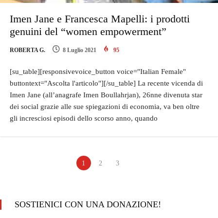
Imen Jane e Francesca Mapelli: i prodotti
genuini del “women empowerment”
ROBERTA G.
8 Luglio 2021
95
[su_table][responsivevoice_button voice="Italian Female"
buttontext="Ascolta l'articolo"][/su_table] La recente vicenda di
Imen Jane (all’anagrafe Imen Boullahrjan), 26nne divenuta star
dei social grazie alle sue spiegazioni di economia, va ben oltre
gli incresciosi episodi dello scorso anno, quando
1
2
3
SOSTIENICI CON UNA DONAZIONE!