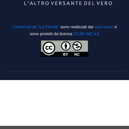
I contenuti de “La Fionda”
sono realizzati dai
suoi autori
e
sono protetti da licenza
CC BY-NC 4.0