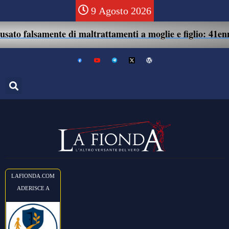
9 Agosto 2026
mente di maltrattamenti a moglie e figlio: 41enne assolto.
LAFIONDA.COM
ADERISCE A