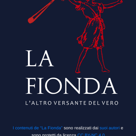
I contenuti de “La Fionda”
sono realizzati dai
suoi autori
e
sono protetti da licenza
CC BY-NC 4.0