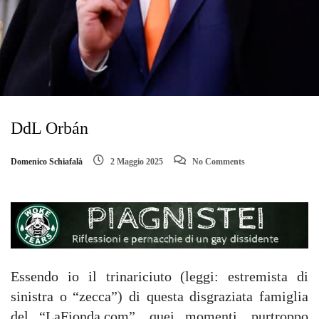
DdL Orbán
Domenico Schiafalà
2 Maggio 2025
No Comments
Essendo io il trinariciuto (leggi: estremista di
sinistra o “zecca”) di questa disgraziata famiglia
del “LaFionda.com”, quei momenti, purtroppo