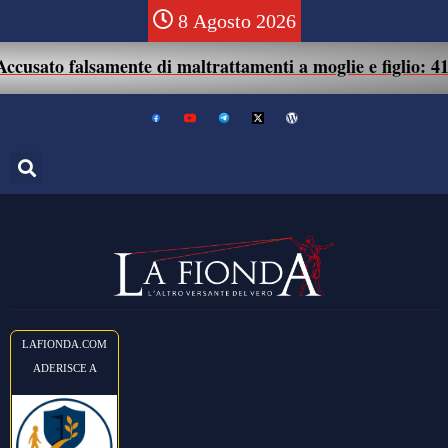
8 Agosto 2026
ato falsamente di maltrattamenti a moglie e figlio: 41enne 
LAFIONDA.COM
ADERISCE A