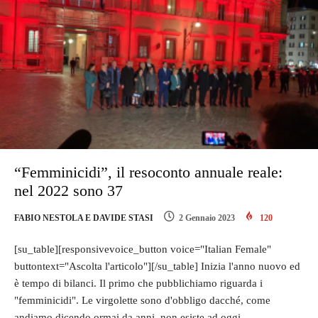
“Femminicidi”, il resoconto annuale reale:
nel 2022 sono 37
FABIO NESTOLA E DAVIDE STASI
2 Gennaio 2023
120
[su_table][responsivevoice_button voice="Italian Female"
buttontext="Ascolta l'articolo"][/su_table] Inizia l'anno nuovo ed
è tempo di bilanci. Il primo che pubblichiamo riguarda i
"femminicidi". Le virgolette sono d'obbligo dacché, come
andiamo dicendo ormai da anni, non esiste ad oggi