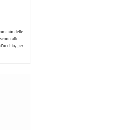
"
 momento delle
escono allo
d'occhio, per