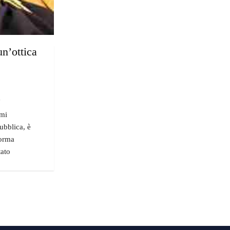
un’ottica
"
emi
pubblica, è
forma
tato