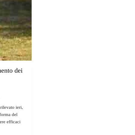
mento dei
"
ilevato ieri,
riforma del
re efficaci