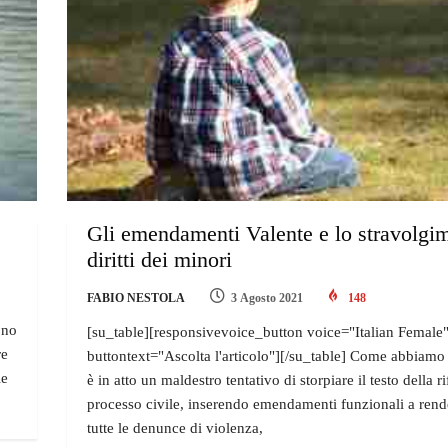
Gli emendamenti Valente e lo stravolgi
diritti dei minori
FABIO NESTOLA
3 Agosto 2021
148
ono
[su_table][responsivevoice_button voice="Italian Female
re
buttontext="Ascolta l'articolo"][/su_table] Come abbiamo r
le
è in atto un maldestro tentativo di storpiare il testo della 
processo civile, inserendo emendamenti funzionali a rende
tutte le denunce di violenza,