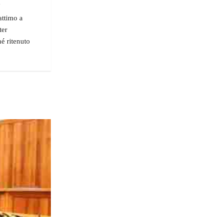
"
attimo a
ter
hé ritenuto