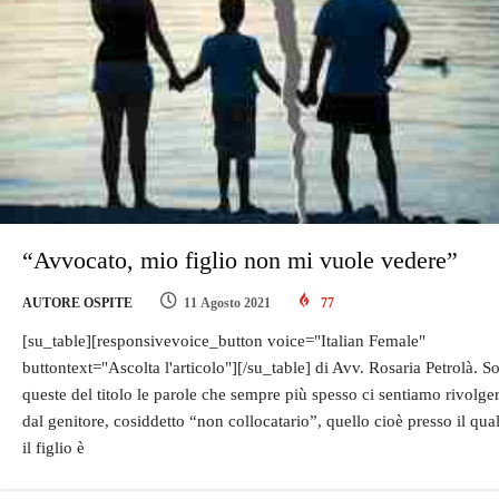
“Avvocato, mio figlio non mi vuole vedere”
AUTORE OSPITE
11 Agosto 2021
77
[su_table][responsivevoice_button voice="Italian Female"
buttontext="Ascolta l'articolo"][/su_table] di Avv. Rosaria Petrolà. S
queste del titolo le parole che sempre più spesso ci sentiamo rivolge
dal genitore, cosiddetto “non collocatario”, quello cioè presso il qua
il figlio è