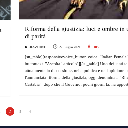
Riforma della giustizia: luci e ombre in 
a
di parità
REDAZIONE
27 Luglio 2021
105
[su_table][responsivevoice_button voice="Italian Female
buttontext="Ascolta l'articolo"][/su_table] Uno dei tanti t
attualmente in discussione, nella politica e nell'opinione 
l'annunciata riforma della giustizia, oggi denominata "Ri
Cartabia", dopo che il Governo, pochi giorni fa, ha appor
1
2
3
4