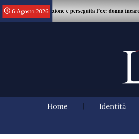
 della relazione e perseguita l’ex: donna incarcerata
.
6 Agosto 2026
Home
Identità