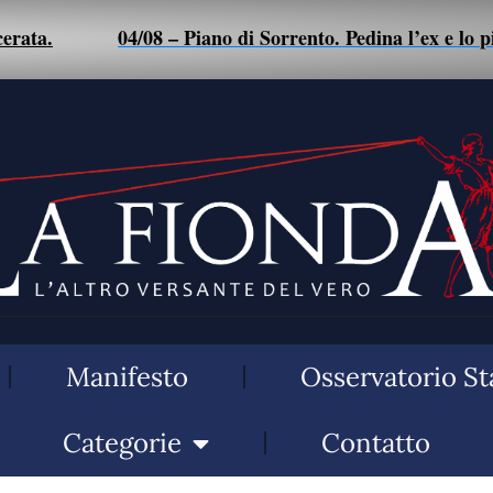
04/08 – Piano di Sorrento. Pedina l’ex e lo picchia: don
Manifesto
Osservatorio St
Categorie
Contatto