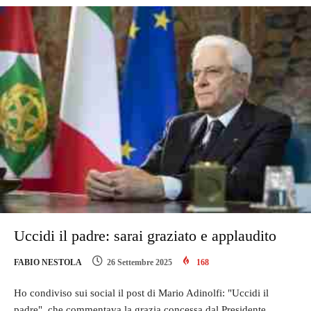
Uccidi il padre: sarai graziato e applaudito
FABIO NESTOLA
26 Settembre 2025
168
Ho condiviso sui social il post di Mario Adinolfi: "Uccidi il
padre", che commentava la grazia concessa dal Presidente