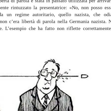
rtà di parola è stata in passato utilizzata per arriva
nte rintuzzato la presentatrice: «No, non posso ess
a un regime autoritario, quello nazista, che odi
 non c’era libertà di parola nella Germania nazista. 
. L’esempio che ha fatto non riflette correttamente