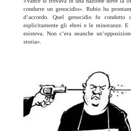
«Vance si trovava in una nazione dove la libe
condurre un genocidio». Rubio ha prontame
d’accordo. Quel genocidio fu condotto d
esplicitamente gli ebrei e le minoranze. E
esisteva. Non c’era neanche un’opposizione
storia».