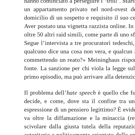
hanno cominciato a perseguire i ‘troll’. Mart
un appartamento privato nel nord-ovest de
domicilio di un sospetto e requisito il suo ce
Aver postato una vignetta razzista online. I
oltre 50 altri raid simili, come parte di uno s
Segue l’intervista a tre procuratori tedesc
qualcuno dice una cosa non vera, e qualcun a
commettendo un reato?» Meininghaus rispond
fonte. La sanzione per chi viola la legge sul
primo episodio, ma può arrivare alla detenzio
Il problema dell’
hate speech
è quello che fu
decide, e come, dove sta il confine tra un
espressione di un pensiero legittimo? È evide
va oltre la diffamazione e la minaccia (re
scivolare dalla giusta tutela della reputazi
autoritario e politicamente orientato delle 