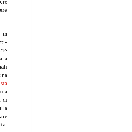
ere
ere
 in
ti-
stre
a a
ali
una
ista
n a
à di
lla
are
ta: