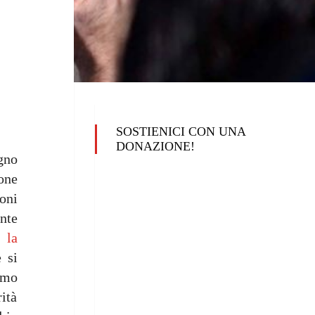
SOSTIENICI CON UNA
DONAZIONE!
egno
sone
ioni
nte
 la
 si
imo
rità