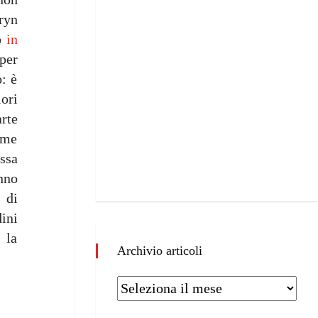
ryn
to
in
per
: è
ori
rte
ome
ssa
nno
 di
ini
 la
Archivio articoli