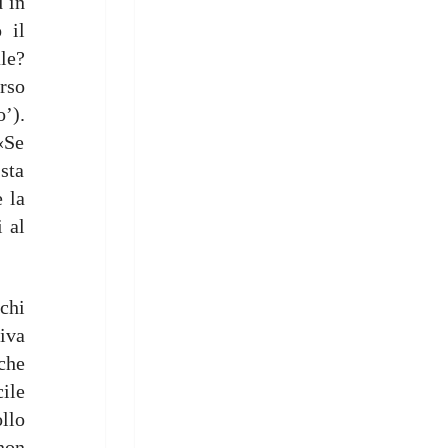
d in
 il
le?
rso
o’).
«Se
sta
 la
i al
 chi
iva
che
ile
llo
non