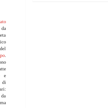
tato
i da
ieta
ico
 del
mpo
.
ono
tte
e e
 di
ari:
i da
 ma