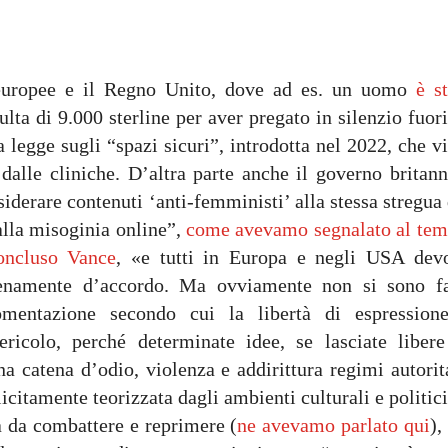
 europee e il Regno Unito, dove ad es. un uomo
è s
lta di 9.000 sterline per aver pregato in silenzio fuor
a legge sugli “spazi sicuri”, introdotta nel 2022, che v
dalle cliniche. D’altra parte anche il governo britann
siderare contenuti ‘anti-femministi’ alla stessa stregua
alla misoginia online”,
come avevamo segnalato al te
oncluso Vance
, «e tutti in Europa e negli USA dev
ienamente d’accordo. Ma ovviamente non si sono fa
gomentazione secondo cui la libertà di espression
ericolo, perché determinate idee, se lasciate libere
na catena d’odio, violenza e addirittura regimi autorit
licitamente teorizzata dagli ambienti culturali e politic
 da combattere e reprimere (
ne avevamo parlato qui
),