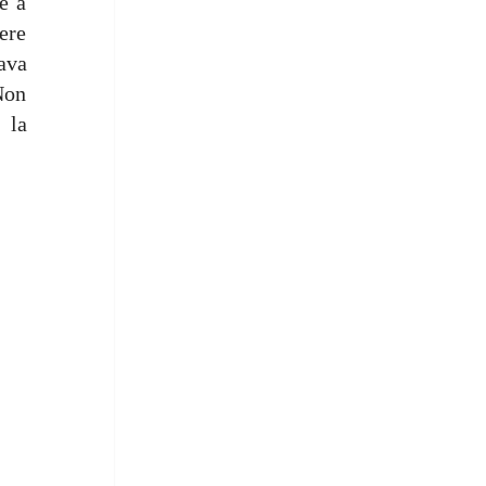
re a
ere
ava
Non
 la