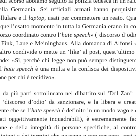
edì scorso abbiamo seguito la polizia tedesca in un rai
lla Germania. Sei ufficiali armati hanno perquisito
llulare e il
laptop
, usati per commettere un reato. Qua
n quell’esatto momento in tutta la Germania erano in co
forzo coordinato contro l’
hate speech
» (‘discorso d’odi
hi, Fink, Laue e Meininghaus. Alla domanda di Alfonsi 
ltro condivide o mette un ‘like’ al post, quest’ultimo 
e: «Sì, perché chi legge non può sempre distinguere
l’
hate speech
è una multa e la confisca dei dispositiv
ne per chi è recidivo».
 da più parti sottolineato nel dibattito sul ‘Ddl Zan’:
 ‘discorso d’odio’ da sanzionare, e la libera e creat
nte che se l’
hate speech
è definito in un modo vago e 
ati oggettivamente inquadrabili), è estremamente fac
one e della integrità di persone specifiche, al contro
opinioni e dei termini che possono o non possono, anzi 