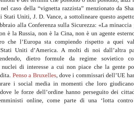
e nel caso della “vignetta razzista” menzionato da Sha
i Stati Uniti, J. D. Vance, a sottolineare questo aspet
bbraio alla Conferenza sulla Sicurezza: «La minaccia 
 è la Russia, non è la Cina, non è un agente esterno
tro che l’Europa sta compiendo rispetto a quei val
tati Uniti d’America. A molti di noi dall’altra pa
fendendo, dietro formule da regime sovietico c
 nuclei di interesse a cui non piace che la gente po
adita.
Penso a Bruxelles
, dove i commissari dell’UE ha
curare i social media in momenti che loro giudicano
 dove le forze dell’ordine hanno perseguito dei cittad
emministi online, come parte di una ‘lotta contro