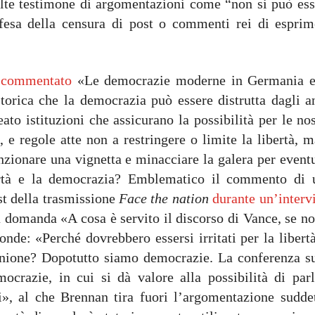
volte testimone di argomentazioni come “non si può ess
 difesa della censura di post o commenti rei di esprim
 commentato
«Le democrazie moderne in Germania e
orica che la democrazia può essere distrutta dagli an
to istituzioni che assicurano la possibilità per le no
 e regole atte non a restringere o limite la libertà, m
zionare una vignetta e minacciare la galera per eventu
bertà e la democrazia? Emblematico il commento di 
st della trasmissione
Face the nation
durante un’interv
 domanda «A cosa è servito il discorso di Vance, se no
ponde: «Perché dovrebbero essersi irritati per la libert
pinione? Dopotutto siamo democrazie. La conferenza su
crazie, in cui si dà valore alla possibilità di parl
i», al che Brennan tira fuori l’argomentazione suddet