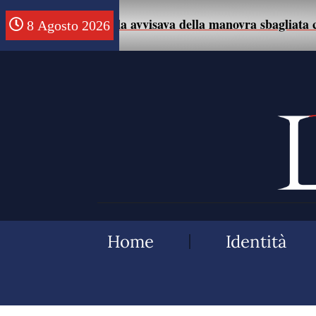
mo che la avvisava della manovra sbagliata con l’auto.
8 Agosto 2026
Home
Identità