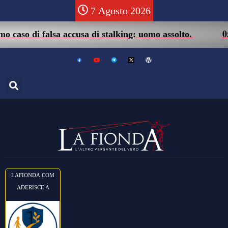
7 Agosto 2026
05/08 – F
i falsa accusa di stalking: uomo assolto.
LAFIONDA.COM
ADERISCE A