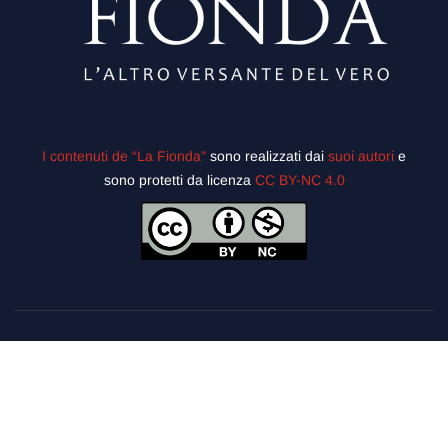
I contenuti de “La Fionda”
sono realizzati dai
suoi autori
e
sono protetti da licenza
CC BY-NC 4.0