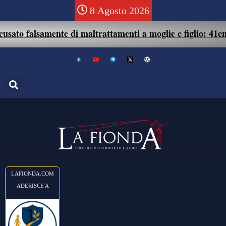
8 Agosto 2026
falsamente di maltrattamenti a moglie e figlio: 41enne ass
LAFIONDA.COM
ADERISCE A