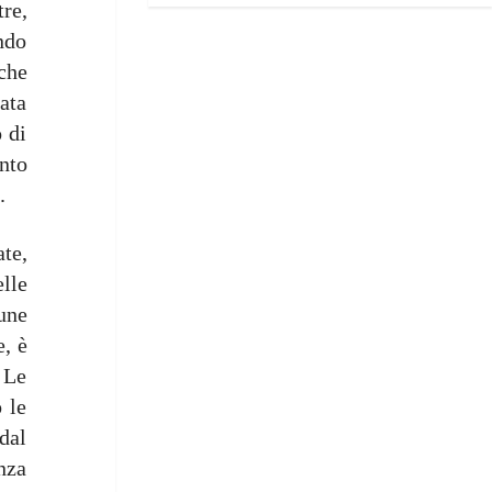
re,
endo
 che
ata
o di
nto
.
te,
elle
 une
e, è
 Le
 le
dal
nza