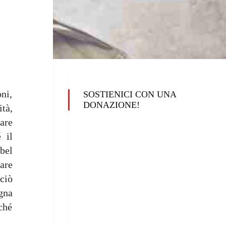
ni,
SOSTIENICI CON UNA
DONAZIONE!
tà,
are
 il
bel
are
ciò
gna
ché