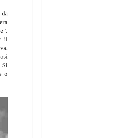
 da
tera
e”.
 il
va.
osi
 Si
e o