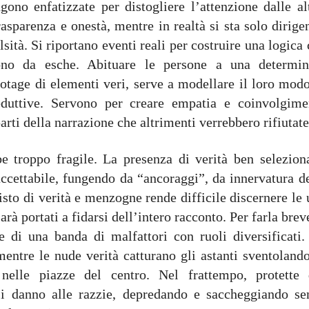
ono enfatizzate per distogliere l’attenzione dalle alt
asparenza e onestà, mentre in realtà si sta solo dirig
sità. Si riportano eventi reali per costruire una logica
ono da esche. Abituare le persone a una determin
motage di elementi veri, serve a modellare il loro mod
duttive. Servono per creare empatia e coinvolgime
arti della narrazione che altrimenti verrebbero rifiutate
 troppo fragile. La presenza di verità ben seleziona
 accettabile, fungendo da “ancoraggi”, da innervatura d
isto di verità e menzogne rende difficile discernere le
arà portati a fidarsi dell’intero racconto. Per farla brev
e di una banda di malfattori con ruoli diversificati.
entre le nude verità catturano gli astanti sventolando
nelle piazze del centro. Nel frattempo, protette 
i danno alle razzie, depredando e saccheggiando se