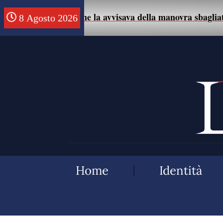
e un uomo che la avvisava della manovra sbagliata con l’a
8 Agosto 2026
Home
Identità