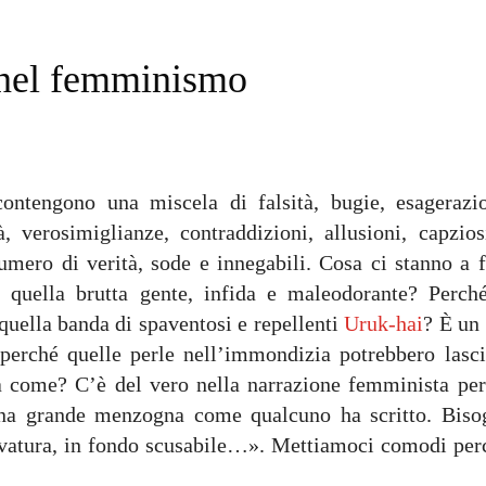
 nel femminismo
 contengono una miscela di falsità, bugie, esagerazio
, verosimiglianze, contraddizioni, allusioni, capziosi
umero di verità, sode e innegabili. Cosa ci stanno a f
 quella brutta gente, infida e maleodorante? Perché
uella banda di spaventosi e repellenti
Uruk-hai
? È un 
perché quelle perle nell’immondizia potrebbero lasci
a come? C’è del vero nella narrazione femminista per
una grande menzogna come qualcuno ha scritto. Biso
bavatura, in fondo scusabile…». Mettiamoci comodi per