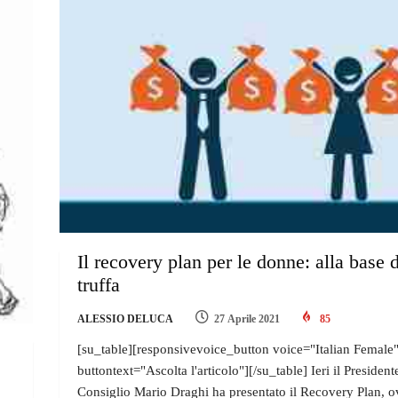
Il recovery plan per le donne: alla base d
truffa
ALESSIO DELUCA
27 Aprile 2021
85
[su_table][responsivevoice_button voice="Italian Female
buttontext="Ascolta l'articolo"][/su_table] Ieri il President
Consiglio Mario Draghi ha presentato il Recovery Plan, o