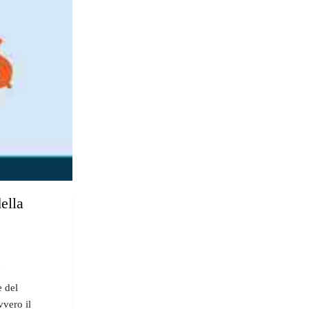
ella
"
e del
vvero il