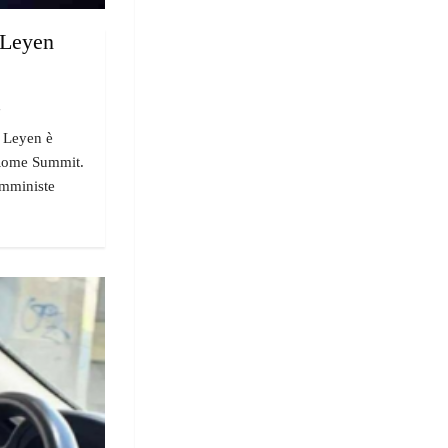
r Leyen
"
r Leyen è
 Rome Summit.
femministe