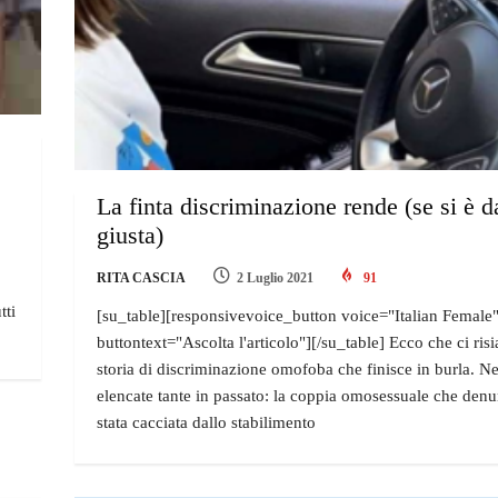
La finta discriminazione rende (se si è d
giusta)
RITA CASCIA
2 Luglio 2021
91
tti
[su_table][responsivevoice_button voice="Italian Female
buttontext="Ascolta l'articolo"][/su_table] Ecco che ci ris
storia di discriminazione omofoba che finisce in burla. 
elencate tante in passato: la coppia omosessuale che denu
stata cacciata dallo stabilimento