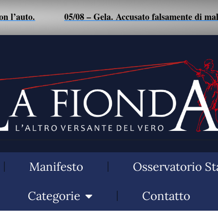
05/08 – Gela. Accusato falsamente di maltrattamenti a 
Manifesto
Osservatorio St
Categorie
Contatto