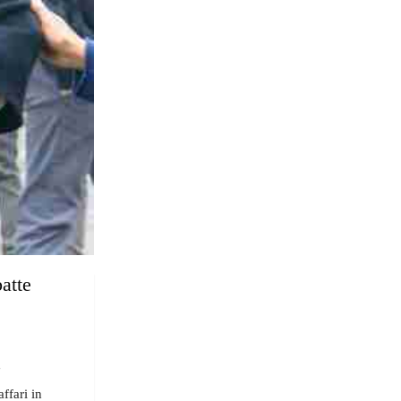
batte
"
ffari in