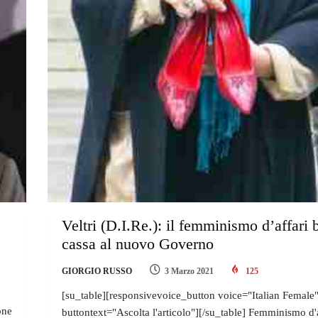
Veltri (D.I.Re.): il femminismo d’affari 
cassa al nuovo Governo
GIORGIO RUSSO
3 Marzo 2021
125
[su_table][responsivevoice_button voice="Italian Female
one
buttontext="Ascolta l'articolo"][/su_table] Femminismo d'a