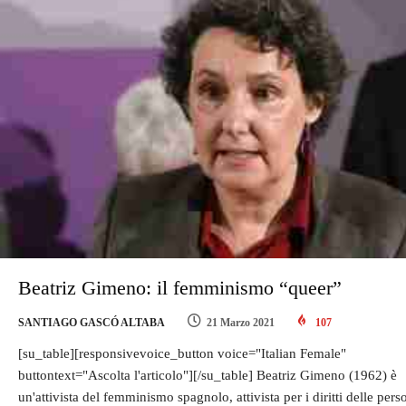
Beatriz Gimeno: il femminismo “queer”
SANTIAGO GASCÓ ALTABA
21 Marzo 2021
107
[su_table][responsivevoice_button voice="Italian Female"
buttontext="Ascolta l'articolo"][/su_table] Beatriz Gimeno (1962) è
un'attivista del femminismo spagnolo, attivista per i diritti delle pers