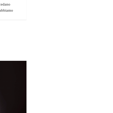
ncedano
e abbiamo