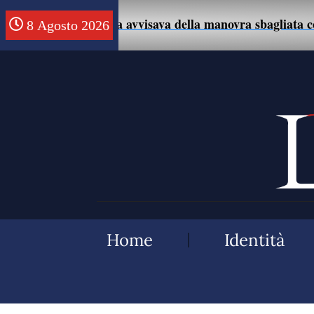
mo che la avvisava della manovra sbagliata con l’auto.
8 Agosto 2026
Home
Identità