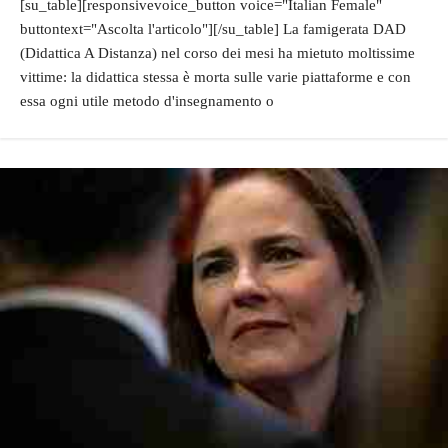
[su_table][responsivevoice_button voice="Italian Female"
buttontext="Ascolta l'articolo"][/su_table] La famigerata DAD
(Didattica A Distanza) nel corso dei mesi ha mietuto moltissime
vittime: la didattica stessa è morta sulle varie piattaforme e con
essa ogni utile metodo d'insegnamento o