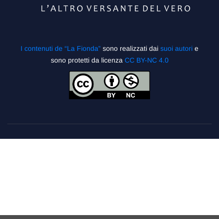
I contenuti de “La Fionda”
sono realizzati dai
suoi autori
e
sono protetti da licenza
CC BY-NC 4.0