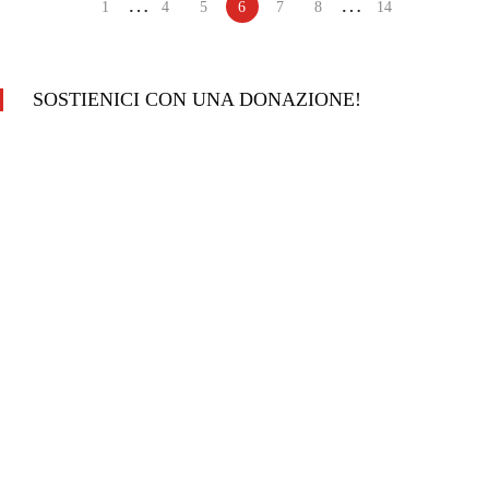
…
…
1
4
5
6
7
8
14
SOSTIENICI CON UNA DONAZIONE!