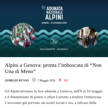
Alpini a Genova: pronta l’imboscata di “Non
Una di Meno”
GIORGIO RUSSO
7 Maggio 2026
321
Gli Alpini terranno la loro adunata a Genova, dall'8 al 10 maggio
e il femminismo di potere e affari è pronto a tendere l'imboscata.
L'avevamo già previsto sui nostri social e ora, a ridosso della