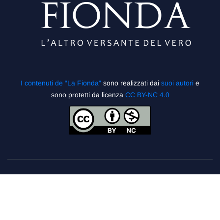
I contenuti de “La Fionda”
sono realizzati dai
suoi autori
e
sono protetti da licenza
CC BY-NC 4.0