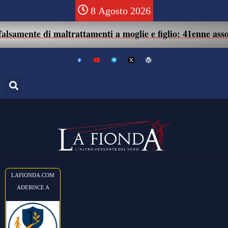
8 Agosto 2026
e di maltrattamenti a moglie e figlio: 41enne assolto.
LAFIONDA.COM
ADERISCE A