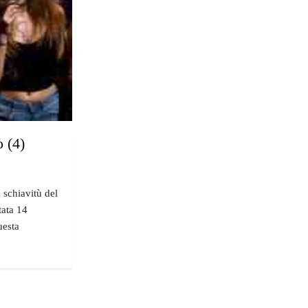
 (4)
 schiavitù del
tata 14
uesta