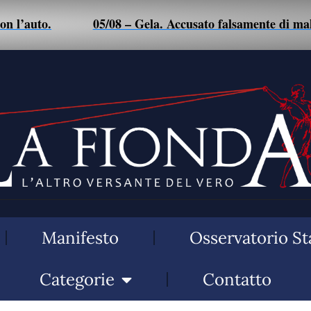
05/08 – Gela. Accusato falsamente di maltrattamenti a m
Manifesto
Osservatorio St
Categorie
Contatto