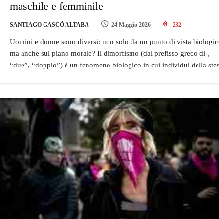
maschile e femminile
SANTIAGO GASCÓ ALTABA
24 Maggio 2026
232
Uomini e donne sono diversi: non solo da un punto di vista biologic
ma anche sul piano morale? Il dimorfismo (dal prefisso greco di-,
“due”, “doppio”) è un fenomeno biologico in cui individui della ste