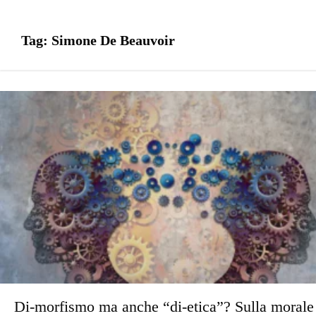
Tag:
Simone De Beauvoir
Di-morfismo ma anche “di-etica”? Sulla morale