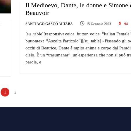
Il Medioevo, Dante, le donne e Simone 
Beauvoir
)
SANTIAGO GASCÓ ALTABA
15 Gennaio 2023
94
[su_table][responsivevoice_button voice="Italian Female
buttontext="Ascolta l'articolo"][/su_table] «Fissando gli o
occhi di Beatrice, Dante è rapito anima e corpo dal Paradis
cielo. È un “trasumanar”, un'esperienza che non si può tr
parole, e
1
2