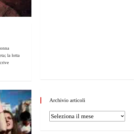
donna
a; la lotta
crive
Archivio articoli