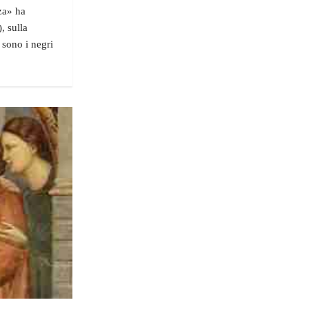
za» ha
, sulla
 sono i negri