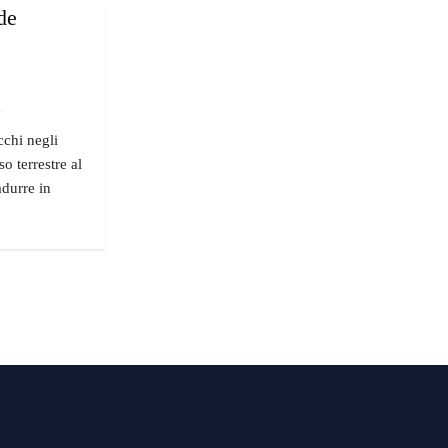
de
"
cchi negli
o terrestre al
adurre in