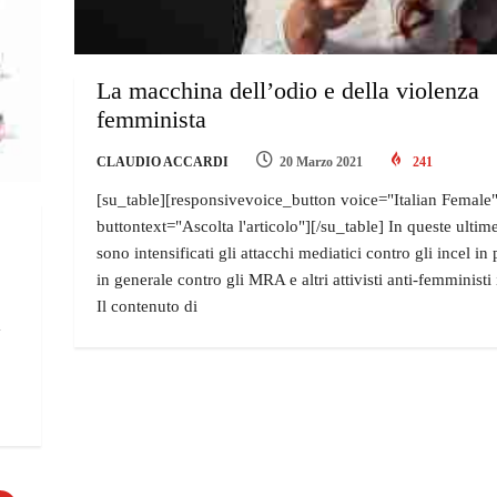
La macchina dell’odio e della violenza
femminista
CLAUDIO ACCARDI
20 Marzo 2021
241
[su_table][responsivevoice_button voice="Italian Female
buttontext="Ascolta l'articolo"][/su_table] In queste ultim
sono intensificati gli attacchi mediatici contro gli incel in 
in generale contro gli MRA e altri attivisti anti-femministi
Il contenuto di
a