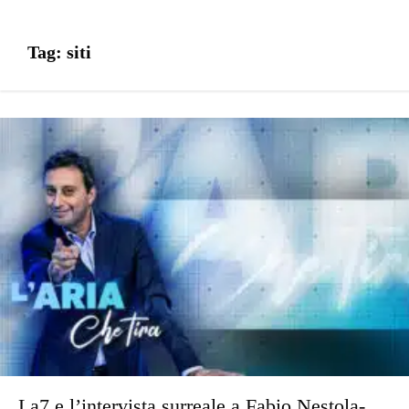
Tag:
siti
La7 e l’intervista surreale a Fabio Nestola-