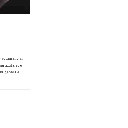
"
e settimane si
particolare, e
 in generale.