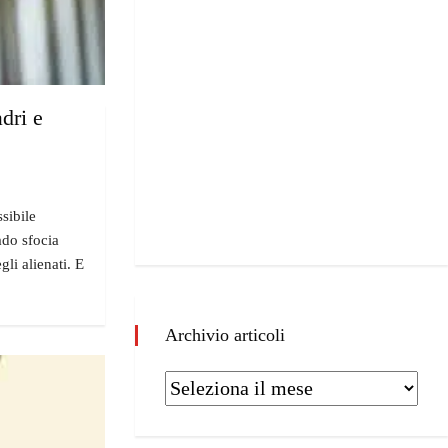
adri e
sibile
ado sfocia
li alienati. E
Archivio articoli