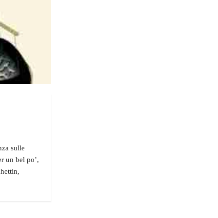
nza sulle
r un bel po’,
hettin,