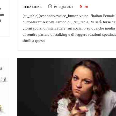
REDAZIONE
19 Luglio 2021
80
o
ano
[su_table][responsivevoice_button voice="Italian Female
i
buttontext="Ascolta l'articolo"][/su_table] Vi sarà forse ca
giorni scorsi di intercettare, sui social o su qualche medi
di sentire parlare di stalking e di leggere reazioni spettinat
simili a queste