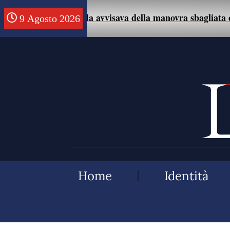
mo che la avvisava della manovra sbagliata con l’auto.
9 Agosto 2026
Home
Identità