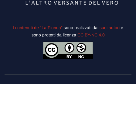
I contenuti de “La Fionda”
sono realizzati dai
suoi autori
e
sono protetti da licenza
CC BY-NC 4.0