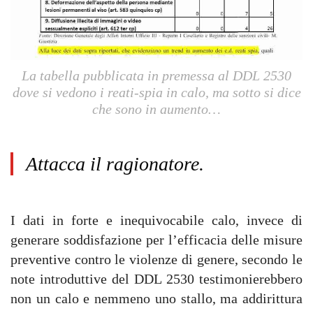
La tabella pubblicata in premessa al DDL 2530
dove si vedono i reati-spia in calo, ma sotto si dice
che sono in aumento…
Attacca il ragionatore.
I dati in forte e inequivocabile calo, invece di
generare soddisfazione per l’efficacia delle misure
preventive contro le violenze di genere, secondo le
note introduttive del DDL 2530 testimonierebbero
non un calo e nemmeno uno stallo, ma addirittura