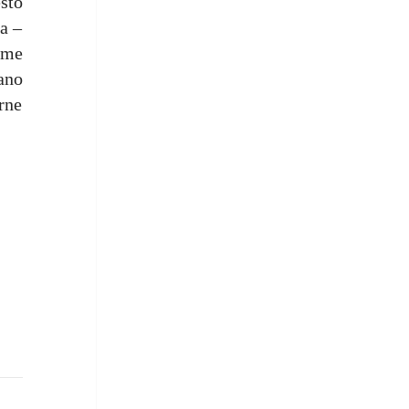
sto
a –
rme
lano
rne