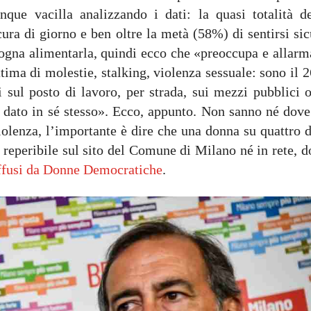
ue vacilla analizzando i dati: la quasi totalità de
cura di giorno e ben oltre la metà (58%) di sentirsi si
ogna alimentarla, quindi ecco che «preoccupa e allarma
ittima di molestie, stalking, violenza sessuale: sono il
i sul posto di lavoro, per strada, sui mezzi pubblici o
l dato in sé stesso». Ecco, appunto. Non sanno né dove
olenza, l’importante è dire che una donna su quattro d
è reperibile sul sito del Comune di Milano né in rete, 
diffusi da Donne Democratiche
.