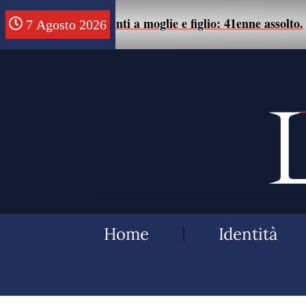
trattamenti a moglie e figlio: 41enne assolto.
7 Agosto 2026
05/08
Home
Identità