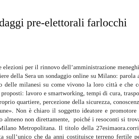
aggi pre-elettorali farlocchi
le elezioni per il rinnovo dell’amministrazione meneghi
ere della Sera un sondaggio online su Milano: parola a
so delle milanesi su come vivono la loro città e che c
proposti: lavoro e smartworking, tempi di cura, traspo
 proprio quartiere, percezione della sicurezza, conoscen
mune». Non è chiaro il soggetto ideatore e promotore 
o almeno non direttamente, poiché i resoconti si trov
ilano Metropolitana. Il titolo della 27esimaora.corri
ta sull’unico che da anni costituisce terreno fertile p