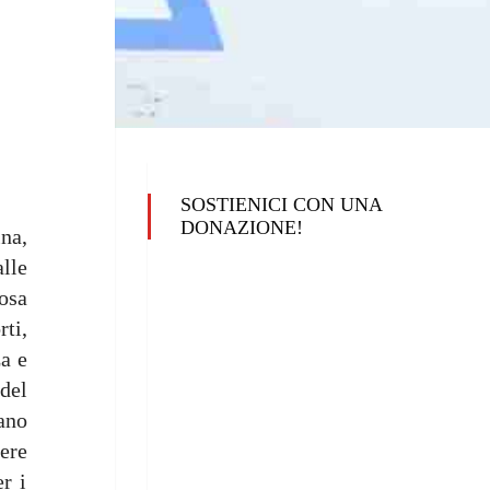
SOSTIENICI CON UNA
DONAZIONE!
na,
lle
osa
rti,
za e
del
ano
ere
er i