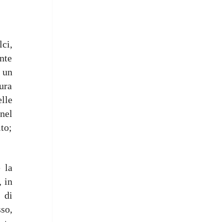
ci,
ante
 un
mura
lle
nel
to;
 la
, in
 di
sso,