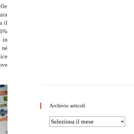
lle
cura
 il
 26%
 in
 né
ice
dove
Archivio articoli