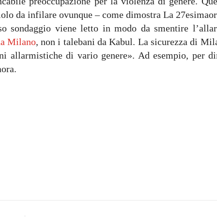
ncabile preoccupazione per la violenza di genere. Que
molo da infilare ovunque – come dimostra La 27esimaor
so sondaggio viene letto in modo da smentire l’alla
da Milano
, non i talebani da Kabul. La sicurezza di Mi
ni allarmistiche di vario genere». Ad esempio, per di
aora.