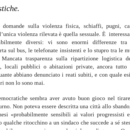
stiche.
domande sulla violenza fisica, schiaffi, pugni, cal
 l’unica violenza rilevata è quella sessuale. È interess
ibilmente diversi: vi sono enormi differenze tra
 sul bus, le telefonate insistenti e lo stupro tra le 
ancata trasparenza sulla ripartizione logistica de
s, locali pubblici o abitazioni private, ancora tutto 
te abbiano denunciato i reati subiti, e con quale esi
ri non lo sono mai.
emocratiche sembra aver avuto buon gioco nel tirare
turno. Non poteva essere descritta una città allo sbando
i «probabilmente sensibili ai valori progressisti e
lo qualche ritocchino a un sindaco che succede a sé ste