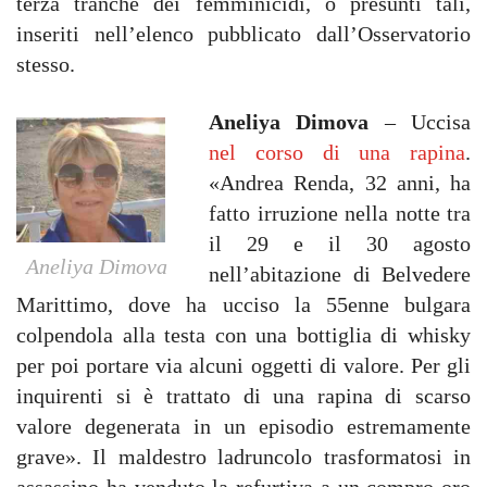
terza tranche dei femminicidi, o presunti tali,
inseriti nell’elenco pubblicato dall’Osservatorio
stesso.
Aneliya Dimova
– Uccisa
nel corso di una rapina
.
«Andrea Renda, 32 anni, ha
fatto irruzione nella notte tra
il 29 e il 30 agosto
Aneliya Dimova
nell’abitazione di Belvedere
Marittimo, dove ha ucciso la 55enne bulgara
colpendola alla testa con una bottiglia di whisky
per poi portare via alcuni oggetti di valore. Per gli
inquirenti si è trattato di una rapina di scarso
valore degenerata in un episodio estremamente
grave». Il maldestro ladruncolo trasformatosi in
assassino ha venduto la refurtiva a un compro oro