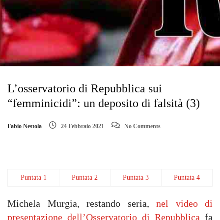
L’osservatorio di Repubblica sui
“femminicidi”: un deposito di falsità (3)
Fabio Nestola
24 Febbraio 2021
No Comments
Puntata 1
Puntata 2
Puntata 3
Puntata 4
Michela Murgia, restando seria,
nel video di
presentazione dell’Osservatorio di Repubblica
fa