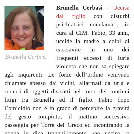
Brunella Cerbasi
–
Uccisa
dal figlio
con disturbi
psichiatrici conclamati, in
cura al CIM. Fabio, 33 anni,
uccide la madre a colpi di
cacciavite in uno dei
Brunella Cerbasi
frequenti eccessi di furia
violenta che non sa spiegare
agli inquirenti. Le forze dell’ordine venivano
chiamate spesso dai vicini, allarmati da urla e
rumori di oggetti distrutti nel corso dei continui
litigi tra Brunella ed il figlio. Fabio dopo
l’omicidio non è in grado di percepire la gravità
del gesto compiuto, il mattino successivo
passeggia per Torre del Greco ed incontrando la
nonna le dice tranquillamente «ho ucciso la